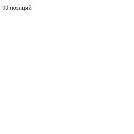
0
0 позиций