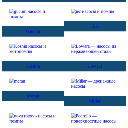
JEC
Gucum
Koshin
Lowara
Meran
Millar