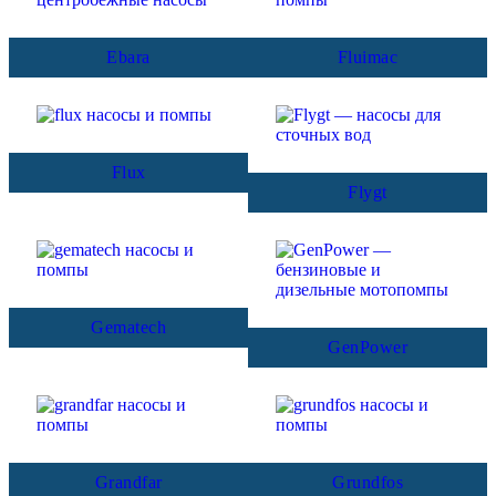
Ebara
Fluimac
Flux
Flygt
Gematech
GenPower
Grandfar
Grundfos