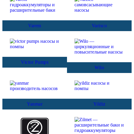
Varem
Varisco
Victor Pumps
Wilo
Yanmar
Yildiz