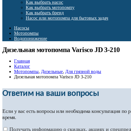
Как выбрать насос
Как выбрать мотопомпу
Как выбрать бренд
Насос или мотопомпа для бытовых задач
Насосы
Мотопомпы
Водопонижение
Дизельная мотопомпа Varisco JD 3-210
Главная
Каталог
Мотопомпы
,
Дизельные
,
Для грязной воды
Дизельная мотопомпа Varisco JD 3-210
Ответим на ваши вопросы
Если у вас есть вопросы или необходима консультация по
время.
Получать информацию о скидках, акциях и спецпре