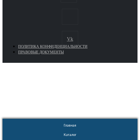
Vk
ПОЛИТИКА КОНФИДЕНЦИАЛЬНОСТИ
ПРАВОВЫЕ ДОКУМЕНТЫ
Euronasos.ru. © 1996 - 2026.
Копирование материалов с сайта
без разрешения запрещено!
Главная
Каталог