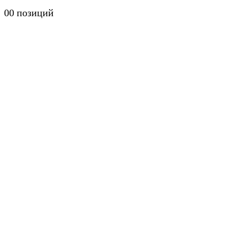
0
0 позиций