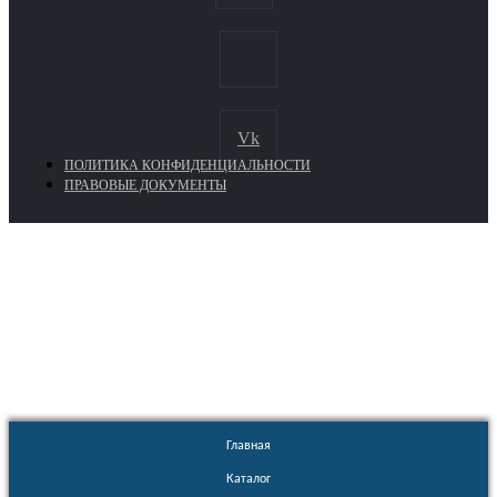
Vk
ПОЛИТИКА КОНФИДЕНЦИАЛЬНОСТИ
ПРАВОВЫЕ ДОКУМЕНТЫ
Euronasos.ru. © 1996 - 2026.
Копирование материалов с сайта
без разрешения запрещено!
Главная
Каталог