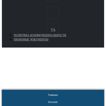
Vk
ПОЛИТИКА КОНФИДЕНЦИАЛЬНОСТИ
ПРАВОВЫЕ ДОКУМЕНТЫ
Euronasos.ru. © 1996 - 2026.
Копирование материалов с сайта
без разрешения запрещено!
Главная
Каталог