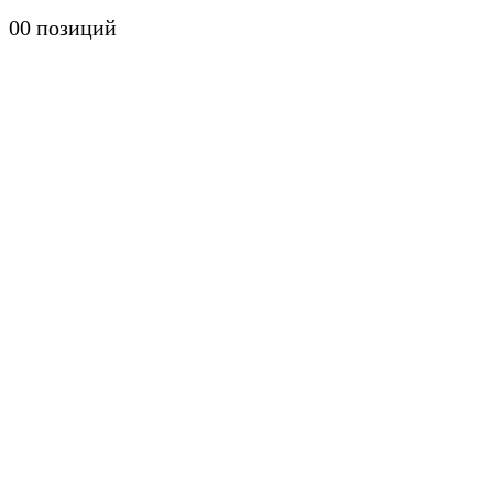
0
0 позиций