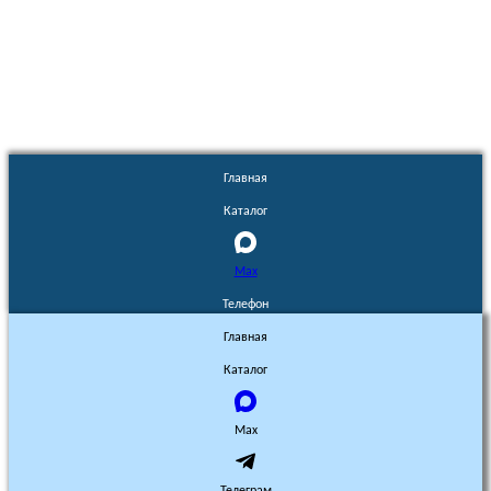
Euronasos.ru. © 1996 - 2026.
Копирование материалов с сайта
без разрешения запрещено!
Главная
Каталог
Max
Телефон
Главная
Каталог
Max
Телеграм