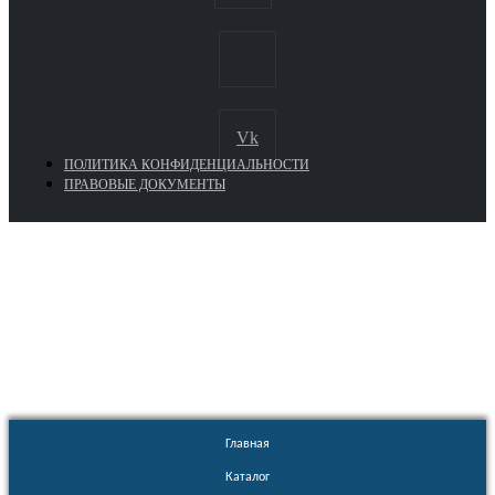
Vk
ПОЛИТИКА КОНФИДЕНЦИАЛЬНОСТИ
ПРАВОВЫЕ ДОКУМЕНТЫ
Euronasos.ru. © 1996 - 2026.
Копирование материалов с сайта
без разрешения запрещено!
Главная
Каталог