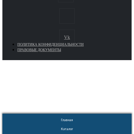
Vk
ПОЛИТИКА КОНФИДЕНЦИАЛЬНОСТИ
ПРАВОВЫЕ ДОКУМЕНТЫ
Euronasos.ru. © 1996 - 2026.
Копирование материалов с сайта
без разрешения запрещено!
Главная
Каталог