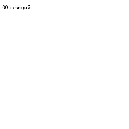
0
0 позиций