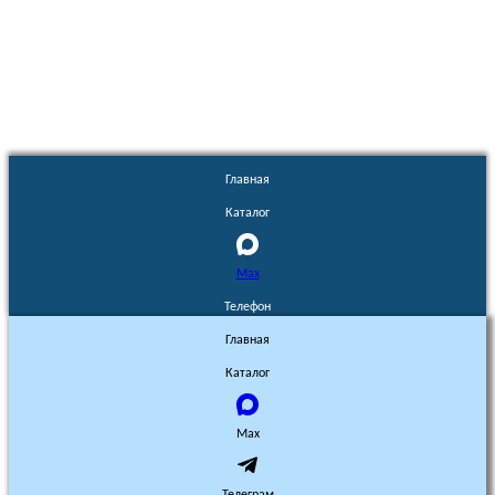
Euronasos.ru. © 1996 - 2026.
Копирование материалов с сайта
без разрешения запрещено!
Главная
Каталог
Max
Телефон
Главная
Каталог
Max
Телеграм