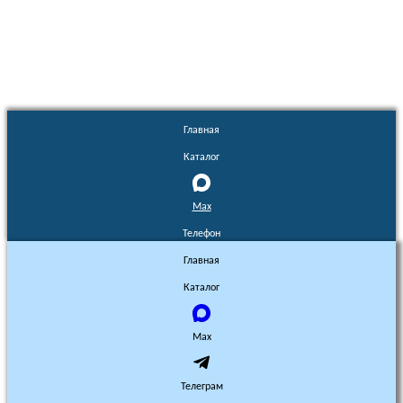
Euronasos.ru. © 1996 - 2026.
Копирование материалов с сайта
без разрешения запрещено!
Главная
Каталог
Max
Телефон
Главная
Каталог
Max
Телеграм