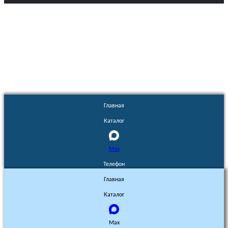
Euronasos.ru. © 1996 - 2026.
Копирование материалов с сайта
без разрешения запрещено!
Главная
Каталог
Max
Телефон
Главная
Каталог
Max