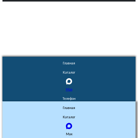
Euronasos.ru. © 1996 - 2026.
Копирование материалов с сайта
без разрешения запрещено!
Главная
Каталог
Max
Телефон
Главная
Каталог
Max