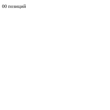
0
0 позиций