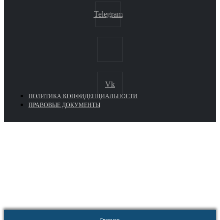
Telegram
Vk
ПОЛИТИКА КОНФИДЕНЦИАЛЬНОСТИ
ПРАВОВЫЕ ДОКУМЕНТЫ
Euronasos.ru. © 1996 - 2026.
Копирование материалов с сайта
без разрешения запрещено!