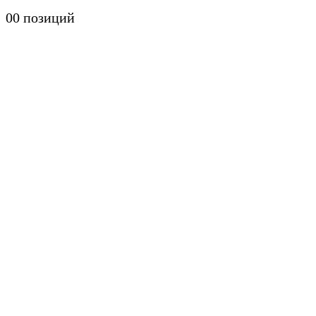
0
0 позиций