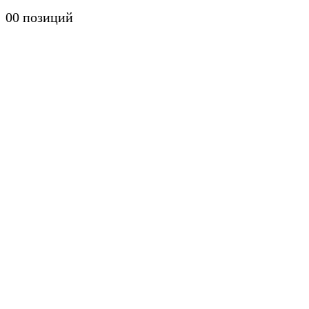
0
0 позиций