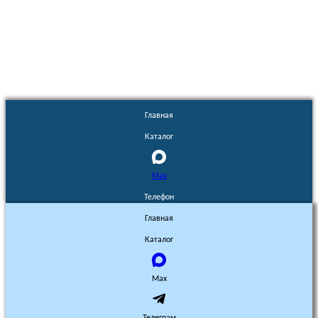
Euronasos.ru. © 1996 - 2026.
Копирование материалов с сайта
без разрешения запрещено!
Главная
Каталог
Max
Телефон
Главная
Каталог
Max
Телеграм