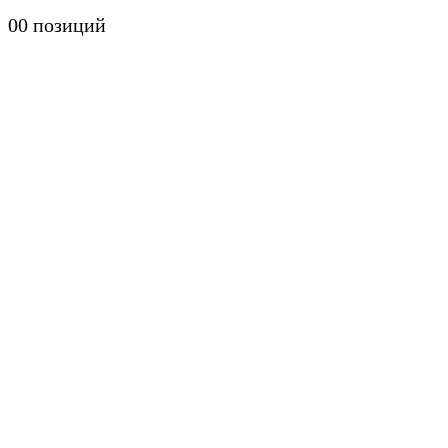
0
0 позиций