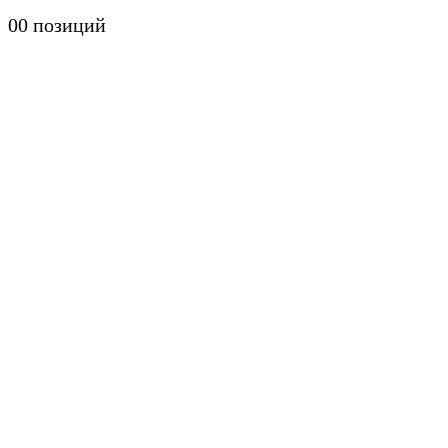
0
0 позиций