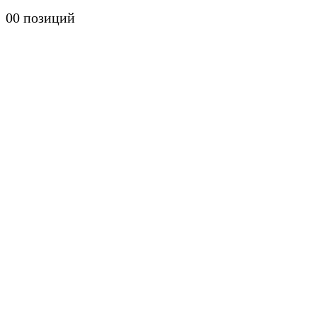
0
0 позиций