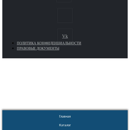
Vk
ПОЛИТИКА КОНФИДЕНЦИАЛЬНОСТИ
ПРАВОВЫЕ ДОКУМЕНТЫ
Euronasos.ru. © 1996 - 2026.
Копирование материалов с сайта
без разрешения запрещено!
Главная
Каталог