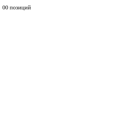
0
0 позиций