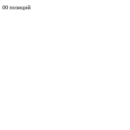
0
0 позиций