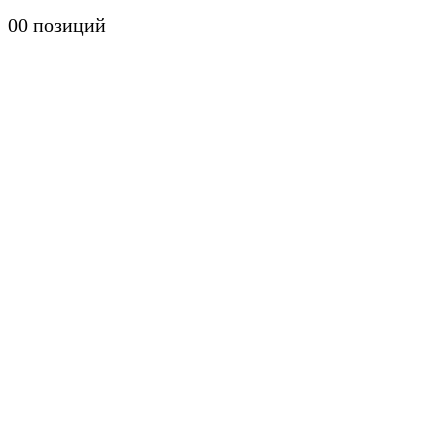
0
0 позиций