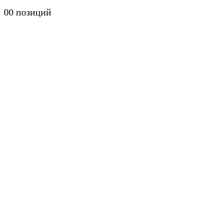
0
0 позиций