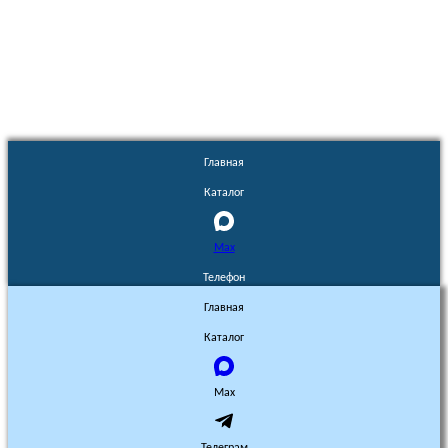
Euronasos.ru. © 1996 - 2026.
Копирование материалов с сайта
без разрешения запрещено!
Главная
Каталог
Max
Телефон
Главная
Каталог
Max
Телеграм