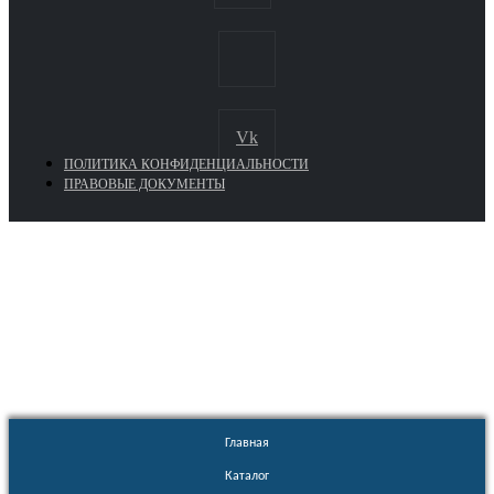
Vk
ПОЛИТИКА КОНФИДЕНЦИАЛЬНОСТИ
ПРАВОВЫЕ ДОКУМЕНТЫ
Euronasos.ru. © 1996 - 2026.
Копирование материалов с сайта
без разрешения запрещено!
Главная
Каталог