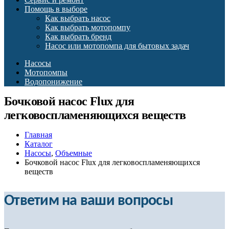
Помощь в выборе
Как выбрать насос
Как выбрать мотопомпу
Как выбрать бренд
Насос или мотопомпа для бытовых задач
Насосы
Мотопомпы
Водопонижение
Бочковой насос Flux для
легковоспламеняющихся веществ
Главная
Каталог
Насосы
,
Объемные
Бочковой насос Flux для легковоспламеняющихся
веществ
Ответим на ваши вопросы