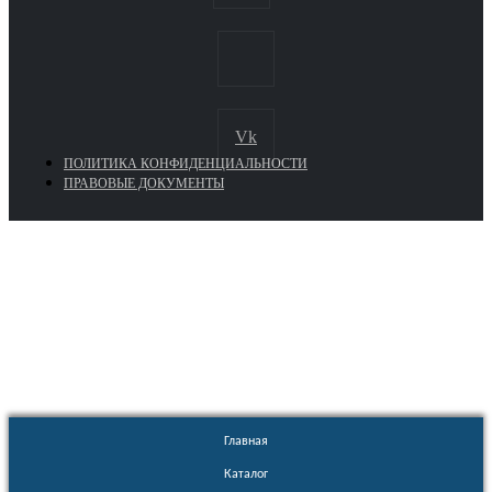
Vk
ПОЛИТИКА КОНФИДЕНЦИАЛЬНОСТИ
ПРАВОВЫЕ ДОКУМЕНТЫ
Euronasos.ru. © 1996 - 2026.
Копирование материалов с сайта
без разрешения запрещено!
Главная
Каталог