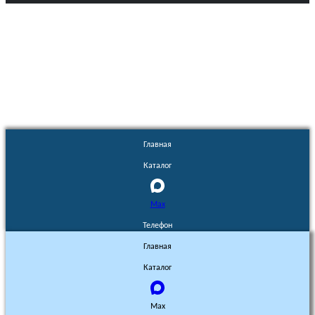
Euronasos.ru. © 1996 - 2026.
Копирование материалов с сайта
без разрешения запрещено!
Главная
Каталог
Max
Телефон
Главная
Каталог
Max