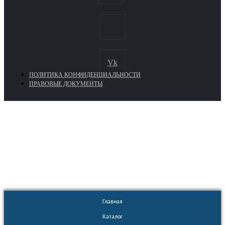
Vk
ПОЛИТИКА КОНФИДЕНЦИАЛЬНОСТИ
ПРАВОВЫЕ ДОКУМЕНТЫ
Euronasos.ru. © 1996 - 2026.
Копирование материалов с сайта
без разрешения запрещено!
Главная
Каталог