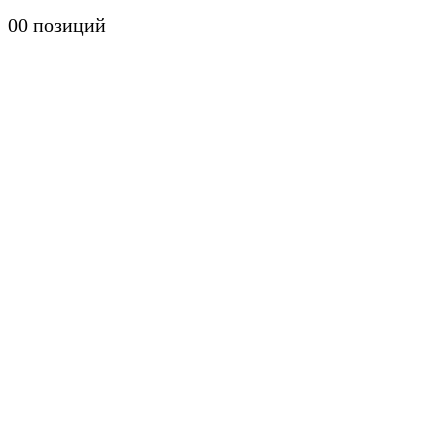
0
0 позиций