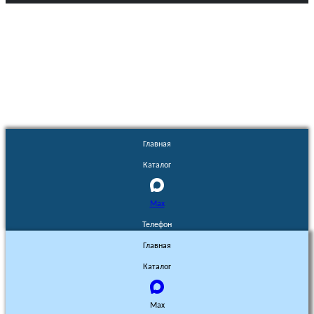
Euronasos.ru. © 1996 - 2026.
Копирование материалов с сайта
без разрешения запрещено!
Главная
Каталог
Max
Телефон
Главная
Каталог
Max