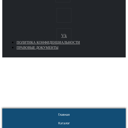
Vk
ПОЛИТИКА КОНФИДЕНЦИАЛЬНОСТИ
ПРАВОВЫЕ ДОКУМЕНТЫ
Euronasos.ru. © 1996 - 2026.
Копирование материалов с сайта
без разрешения запрещено!
Главная
Каталог