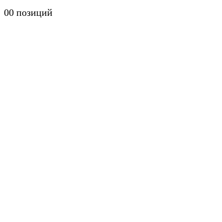
0
0 позиций