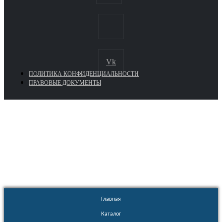
Vk
ПОЛИТИКА КОНФИДЕНЦИАЛЬНОСТИ
ПРАВОВЫЕ ДОКУМЕНТЫ
Euronasos.ru. © 1996 - 2026.
Копирование материалов с сайта
без разрешения запрещено!
Главная
Каталог