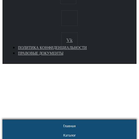
Vk
ПОЛИТИКА КОНФИДЕНЦИАЛЬНОСТИ
ПРАВОВЫЕ ДОКУМЕНТЫ
Euronasos.ru. © 1996 - 2026.
Копирование материалов с сайта
без разрешения запрещено!
Главная
Каталог