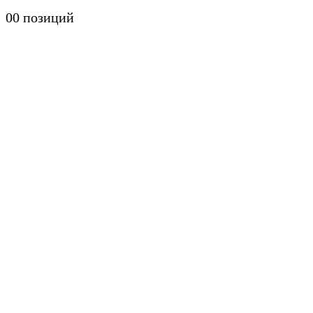
0
0 позиций