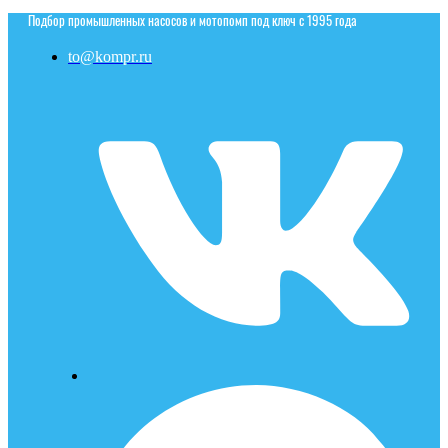
Подбор промышленных насосов и мотопомп под ключ с 1995 года
to@kompr.ru