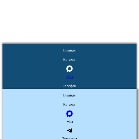
Euronasos.ru. © 1996 - 2026.
Копирование материалов с сайта
без разрешения запрещено!
Главная
Каталог
Max
Телефон
Главная
Каталог
Max
Телеграм