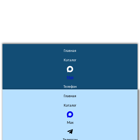
Euronasos.ru. © 1996 - 2026.
Копирование материалов с сайта
без разрешения запрещено!
Главная
Каталог
Max
Телефон
Главная
Каталог
Max
Телеграм