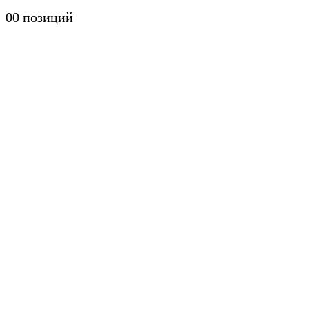
0
0 позиций