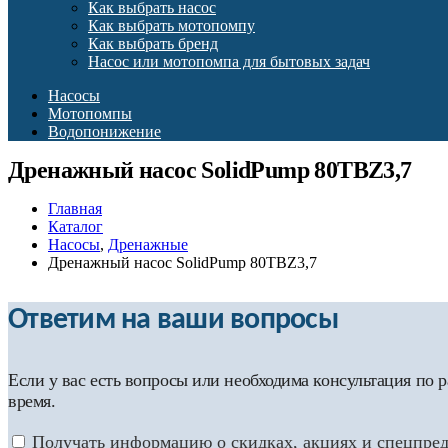
Как выбрать насос
Как выбрать мотопомпу
Как выбрать бренд
Насос или мотопомпа для бытовых задач
Насосы
Мотопомпы
Водопонижение
Дренажный насос SolidPump 80TBZ3,7
Главная
Каталог
Насосы
,
Дренажные
Дренажный насос SolidPump 80TBZ3,7
Ответим на ваши вопросы
Если у вас есть вопросы или необходима консультация по
время.
Получать информацию о скидках, акциях и спецпре