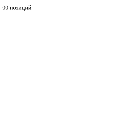
0
0 позиций