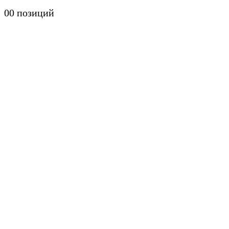
0
0 позиций