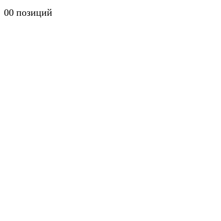
0
0 позиций